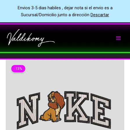
Envios 3-5 dias habiles , dejar nota si el envio es a
Sucursal/Domicilio junto a dirección
Descartar
Ir
al
contenido
-13%