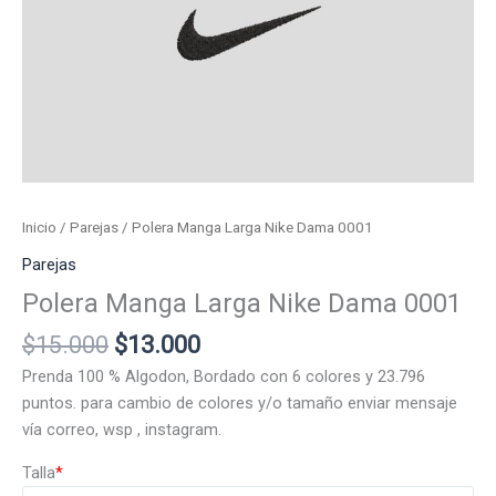
Inicio
/
Parejas
/ Polera Manga Larga Nike Dama 0001
Parejas
Polera Manga Larga Nike Dama 0001
El
El
$
15.000
$
13.000
precio
precio
Prenda 100 % Algodon, Bordado con 6 colores y 23.796
original
actual
puntos. para cambio de colores y/o tamaño enviar mensaje
era:
es:
vía correo, wsp , instagram.
$15.000.
$13.000.
Talla
*