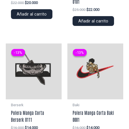
0101
El
El
$
22.000
$
20.000
precio
precio
El
El
$
25.000
$
22.000
original
actual
Añadir al carrito
precio
precio
era:
es:
original
actual
Añadir al carrito
$22.000.
$20.000.
era:
es:
$25.000.
$22.000.
-13%
-13%
-13%
-13%
Berserk
Baki
Polera Manga Corta
Polera Manga Corta Baki
Berserk 0111
0001
El
El
El
El
$
16.000
$
14.000
$
16.000
$
14.000