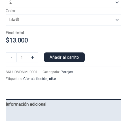
Color
Final total
$
13.000
Polera
-
+
Añadir al carrito
Manga
Larga
SKU:
DVDNML0001
Categoría:
Parejas
Nike
Etiquetas:
Ciencia ficción
,
nike
Dama
0001
cantidad
Información adicional
Valoraciones (0)