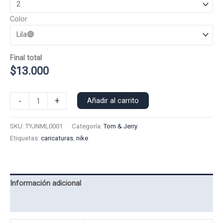
Color
Final total
$
13.000
Polera
-
+
Añadir al carrito
Manga
Larga
SKU:
TYJNML0001
Categoría:
Tom & Jerry
Nike
Etiquetas:
caricaturas
,
nike
Jerry
0001
cantidad
Información adicional
Valoraciones (0)