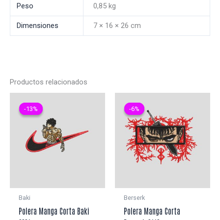
Peso
0,85 kg
Dimensiones
7 × 16 × 26 cm
Productos relacionados
-13%
-13%
-6%
-6%
Baki
Berserk
Polera Manga Corta Baki
Polera Manga Corta