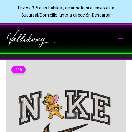
Envios 3-5 dias habiles , dejar nota si el envio es a
Sucursal/Domicilio junto a dirección
Descartar
Ir
al
contenido
-13%