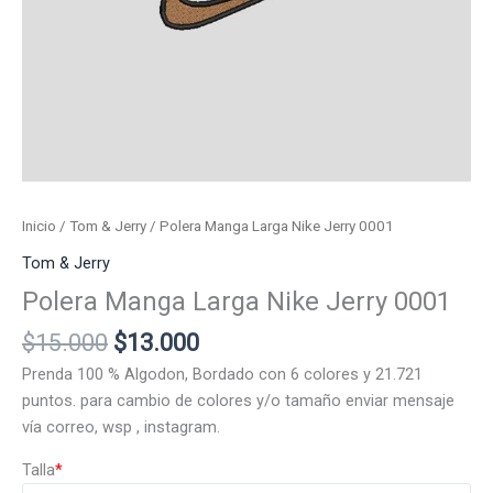
Inicio
/
Tom & Jerry
/ Polera Manga Larga Nike Jerry 0001
Tom & Jerry
Polera Manga Larga Nike Jerry 0001
El
El
$
15.000
$
13.000
precio
precio
Prenda 100 % Algodon, Bordado con 6 colores y 21.721
original
actual
puntos. para cambio de colores y/o tamaño enviar mensaje
era:
es:
vía correo, wsp , instagram.
$15.000.
$13.000.
Talla
*