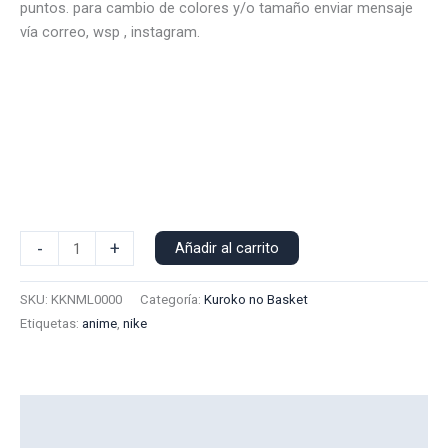
original
actual
puntos. para cambio de colores y/o tamaño enviar mensaje
era:
es:
vía correo, wsp , instagram.
$15.000.
$13.000.
Polera
-
+
Añadir al carrito
Manga
Larga
SKU:
KKNML0000
Categoría:
Kuroko no Basket
Nike
Etiquetas:
anime
,
nike
Kuroko
0000
cantidad
Información adicional