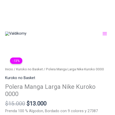
Ir
al
contenido
-13%
Inicio
/
Kuroko no Basket
/ Polera Manga Larga Nike Kuroko 0000
Kuroko no Basket
Polera Manga Larga Nike Kuroko
0000
El
El
$
15.000
$
13.000
precio
precio
Prenda 100 % Algodon, Bordado con 9 colores y 27387