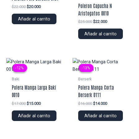
Poleron Capucha N
El
El
$
22.000
$
20.000
precio
precio
Aristogatos 0010
original
actual
Añadir al carrito
El
El
$
25.000
$
22.000
era:
es:
precio
precio
$22.000.
$20.000.
original
actual
Añadir al carrito
era:
es:
$25.000.
$22.000.
-12%
-12%
-13%
-13%
Baki
Berserk
Polera Manga Larga Baki
Polera Manga Corta
0010
Berserk 0111
El
El
El
El
$
17.000
$
15.000
$
16.000
$
14.000
precio
precio
precio
precio
original
actual
original
actual
Añadir al carrito
Añadir al carrito
era:
es:
era:
es:
$17.000.
$15.000.
$16.000.
$14.000.