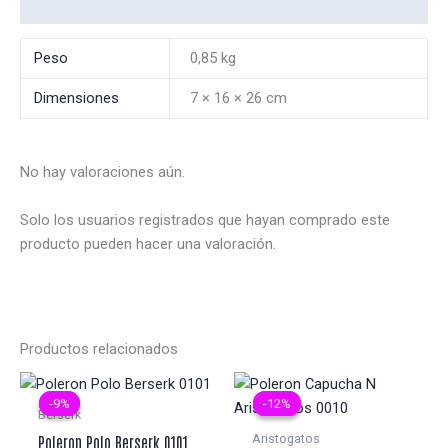
Valoraciones (0)
Peso
0,85 kg
Dimensiones
7 × 16 × 26 cm
No hay valoraciones aún.
Solo los usuarios registrados que hayan comprado este
producto pueden hacer una valoración.
Productos relacionados
-9%
-9%
-12%
-12%
Berserk
Aristogatos
Poleron Polo Berserk 0101