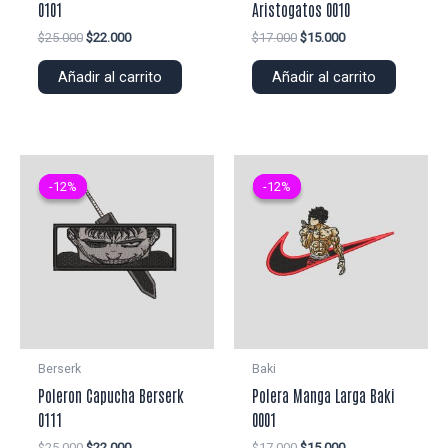
0101
Aristogatos 0010
El
El
El
El
$
25.000
$
22.000
$
17.000
$
15.000
precio
precio
precio
precio
original
actual
original
actual
Añadir al carrito
Añadir al carrito
era:
es:
era:
es:
$25.000.
$22.000.
$17.000.
$15.000.
-12%
-12%
-12%
-12%
Berserk
Baki
Poleron Capucha Berserk
Polera Manga Larga Baki
0111
0001
El
El
El
El
$
25.000
$
22.000
$
17.000
$
15.000