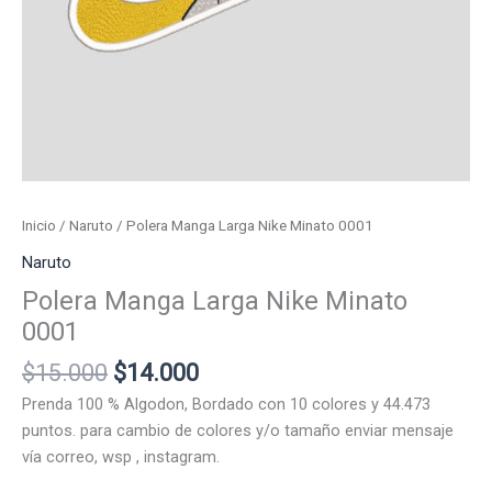
Inicio
/
Naruto
/ Polera Manga Larga Nike Minato 0001
Naruto
Polera Manga Larga Nike Minato
0001
El
El
$
15.000
$
14.000
precio
precio
Prenda 100 % Algodon, Bordado con 10 colores y 44.473
original
actual
puntos. para cambio de colores y/o tamaño enviar mensaje
era:
es:
vía correo, wsp , instagram.
$15.000.
$14.000.