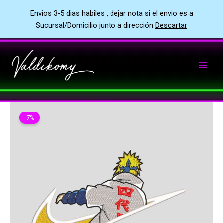
Envios 3-5 dias habiles , dejar nota si el envio es a
Sucursal/Domicilio junto a dirección
Descartar
Ir
al
contenido
-7%