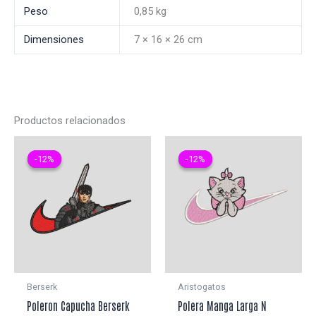
Peso
0,85 kg
Dimensiones
7 × 16 × 26 cm
Productos relacionados
-12%
-12%
-12%
-12%
Berserk
Aristogatos
Poleron Capucha Berserk
Polera Manga Larga N