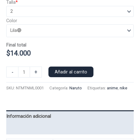
Talla
*
Color
Final total
$
14.000
Polera
-
+
Añadir al carrito
Manga
Larga
SKU:
NTMTNML0001
Categoría:
Naruto
Etiquetas:
anime
,
nike
Nike
Minato
0001
cantidad
Información adicional
Valoraciones (0)