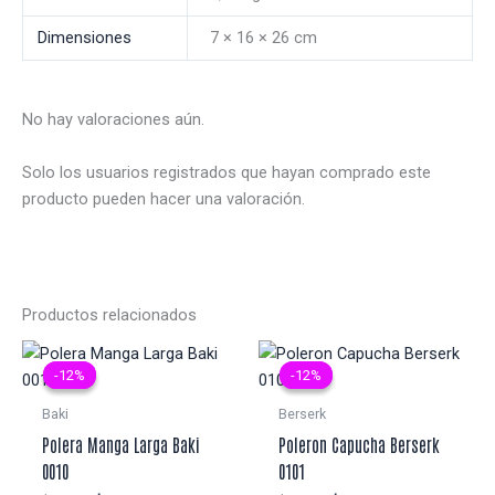
Dimensiones
7 × 16 × 26 cm
No hay valoraciones aún.
Solo los usuarios registrados que hayan comprado este
producto pueden hacer una valoración.
Productos relacionados
-12%
-12%
-12%
-12%
Baki
Berserk
Polera Manga Larga Baki
Poleron Capucha Berserk
0010
0101