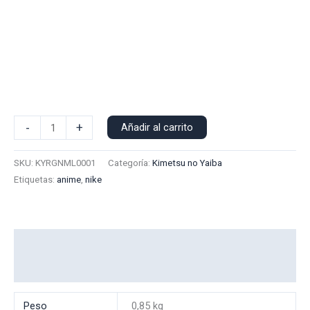
Polera
-
+
Añadir al carrito
Manga
Larga
SKU:
KYRGNML0001
Categoría:
Kimetsu no Yaiba
Nike
Etiquetas:
anime
,
nike
Rengoku
0001
cantidad
Información adicional
Valoraciones (0)
Peso
0,85 kg