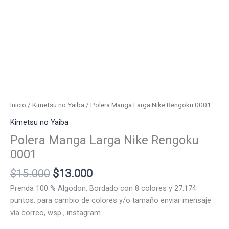
Inicio
/
Kimetsu no Yaiba
/ Polera Manga Larga Nike Rengoku 0001
Kimetsu no Yaiba
Polera Manga Larga Nike Rengoku
0001
El
El
$
15.000
$
13.000
precio
precio
Prenda 100 % Algodon, Bordado con 8 colores y 27.174
original
actual
puntos. para cambio de colores y/o tamaño enviar mensaje
era:
es:
vía correo, wsp , instagram.
$15.000.
$13.000.