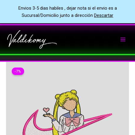
Envios 3-5 dias habiles , dejar nota si el envio es a
Sucursal/Domicilio junto a dirección
Descartar
Ir
al
contenido
-7%