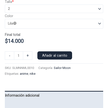
Talla
*
Color
Final total
$
14.000
Polera
-
+
Añadir al carrito
Manga
Larga
SKU:
SLMNNML0010
Categoría:
Sailor Moon
Nike
Etiquetas:
anime
,
nike
Sailor
Moon
0010
cantidad
Información adicional
Valoraciones (0)