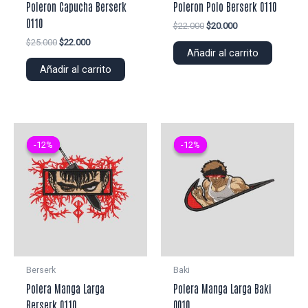
Poleron Capucha Berserk
Poleron Polo Berserk 0110
0110
El
El
$
22.000
$
20.000
precio
precio
El
El
$
25.000
$
22.000
original
actual
Añadir al carrito
precio
precio
era:
es:
original
actual
Añadir al carrito
$22.000.
$20.000.
era:
es:
$25.000.
$22.000.
-12%
-12%
-12%
-12%
Berserk
Baki
Polera Manga Larga
Polera Manga Larga Baki
Berserk 0110
0010