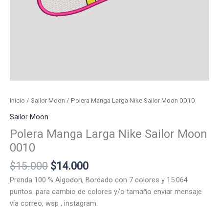
Inicio
/
Sailor Moon
/ Polera Manga Larga Nike Sailor Moon 0010
Sailor Moon
Polera Manga Larga Nike Sailor Moon
0010
El
El
$
15.000
$
14.000
precio
precio
Prenda 100 % Algodon, Bordado con 7 colores y 15.064
original
actual
puntos. para cambio de colores y/o tamaño enviar mensaje
era:
es:
vía correo, wsp , instagram.
$15.000.
$14.000.