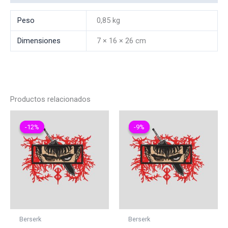
Peso
0,85 kg
Dimensiones
7 × 16 × 26 cm
Productos relacionados
-12%
-12%
-9%
-9%
Berserk
Berserk