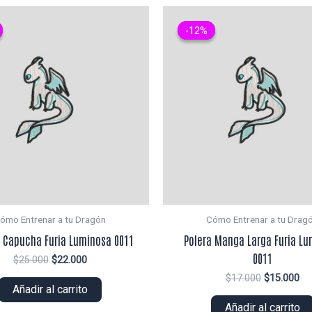
-12%
-12%
ómo Entrenar a tu Dragón
Cómo Entrenar a tu Drag
 Capucha Furia Luminosa 0011
Polera Manga Larga Furia L
0011
El
El
$
25.000
$
22.000
precio
precio
El
El
$
17.000
$
15.000
original
actual
Añadir al carrito
precio
pr
era:
es:
original
ac
Añadir al carrito
$25.000.
$22.000.