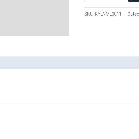
Manga
Larga
SKU:
RYLNML0011
Categ
Rey
Leon
0011
cantidad