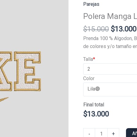
Parejas
Polera Manga 
El
$
15.000
$
13.000
precio
Prenda 100 % Algodon, B
original
de colores y/o tamaño en
era:
Talla
*
$15.000
Color
Final total
$
13.000
Polera
-
+
Añ