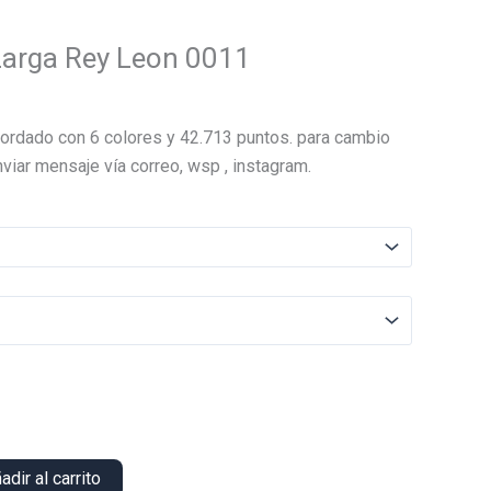
Larga Rey Leon 0011
El
precio
ordado con 6 colores y 42.713 puntos. para cambio
actual
viar mensaje vía correo, wsp , instagram.
es:
.
$13.000.
adir al carrito