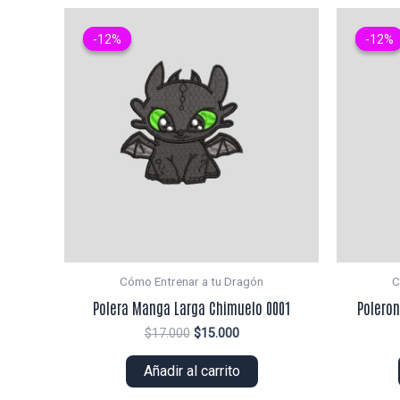
-12%
-12%
-12%
-12%
Cómo Entrenar a tu Dragón
C
Polera Manga Larga Chimuelo 0001
Poleron
El
El
$
17.000
$
15.000
precio
precio
original
actual
Añadir al carrito
era:
es:
$17.000.
$15.000.