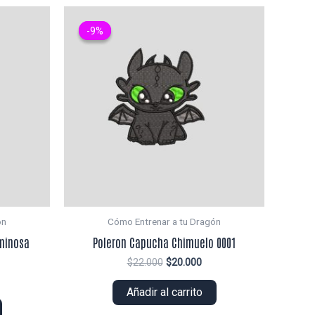
-9%
-9%
ón
Cómo Entrenar a tu Dragón
uminosa
Poleron Capucha Chimuelo 0001
El
El
$
22.000
$
20.000
precio
precio
original
actual
Añadir al carrito
ecio
era:
es:
tual
$22.000.
$20.000.