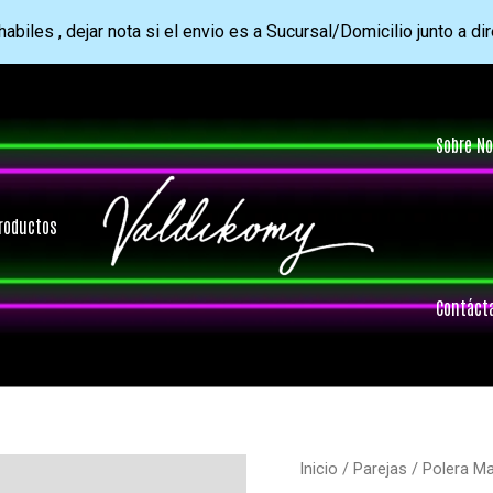
abiles , dejar nota si el envio es a Sucursal/Domicilio junto a di
Sobre No
roductos
Contáct
Inicio
/
Parejas
/ Polera M