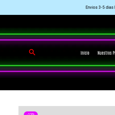
Envios 3-5 dias h
Ir
al
contenido
Buscar
Inicio
Nuestros P
-13%