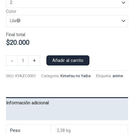
Color
Final total
$
20.000
Poleron
-
+
Añadir al carrito
Capucha
Akaza
SKU:
KYAZC0001
Categoría:
Kimetsu no Yaiba
Etiqueta:
anime
0001
cantidad
Información adicional
Valoraciones (0)
Peso
2,38 kg