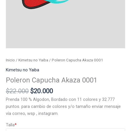
Inicio
/
Kimetsu no Yaiba
/ Poleron Capucha Akaza 0001
Kimetsu no Yaiba
Poleron Capucha Akaza 0001
El
El
$
22.000
$
20.000
precio
precio
Prenda 100 % Algodon, Bordado con 11 colores y 32.777
original
actual
puntos. para cambio de colores y/o tamaño enviar mensaje
era:
es:
vía correo, wsp , instagram.
$22.000.
$20.000.
Talla
*