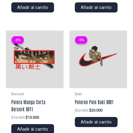
precio
precio
precio
precio
original
actual
original
actual
Añadir al carrito
Añadir al carrito
era:
es:
era:
es:
$25.000.
$22.000.
$22.000.
$20.000.
-6%
-6%
-9%
-9%
Berserk
Baki
Polera Manga Corta
Poleron Polo Baki 0001
Berserk 0011
El
El
$
22.000
$
20.000
precio
precio
El
El
$
16.000
$
15.000
original
actual
Añadir al carrito
precio
precio
era:
es:
original
actual
Añadir al carrito
$22.000.
$20.000.
era:
es: