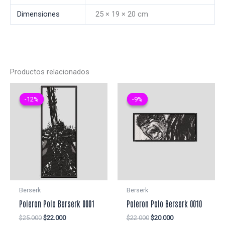
Dimensiones
25 × 19 × 20 cm
Productos relacionados
-12%
-12%
-9%
-9%
Berserk
Berserk
Poleron Polo Berserk 0001
Poleron Polo Berserk 0010
El
El
El
El
$
25.000
$
22.000
$
22.000
$
20.000