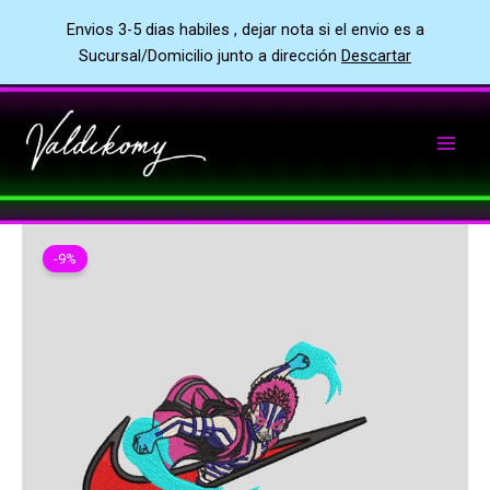
Envios 3-5 dias habiles , dejar nota si el envio es a
Sucursal/Domicilio junto a dirección
Descartar
Ir
al
contenido
-9%