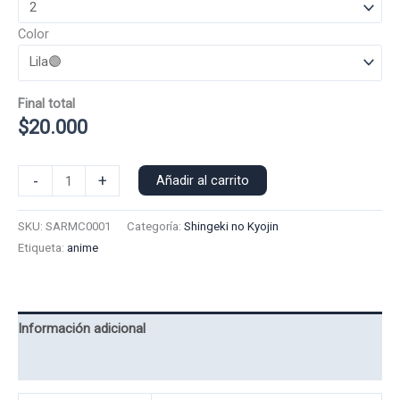
Color
Final total
$
20.000
Poleron
-
+
Añadir al carrito
Capucha
Armin
SKU:
SARMC0001
Categoría:
Shingeki no Kyojin
0001
Etiqueta:
anime
cantidad
Información adicional
Valoraciones (0)