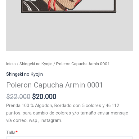
Inicio
/
Shingeki no Kyojin
/ Poleron Capucha Armin 0001
Shingeki no Kyojin
Poleron Capucha Armin 0001
El
El
$
22.000
$
20.000
precio
precio
Prenda 100 % Algodon, Bordado con 5 colores y 46.112
original
actual
puntos. para cambio de colores y/o tamaño enviar mensaje
era:
es:
vía correo, wsp , instagram.
$22.000.
$20.000.
Talla
*