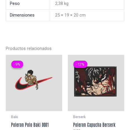
Peso
2,38 kg
Dimensiones
25 × 19 × 20 cm
Productos relacionados
-9%
-9%
-12%
-12%
Baki
Berserk
Poleron Polo Baki 0001
Poleron Capucha Berserk