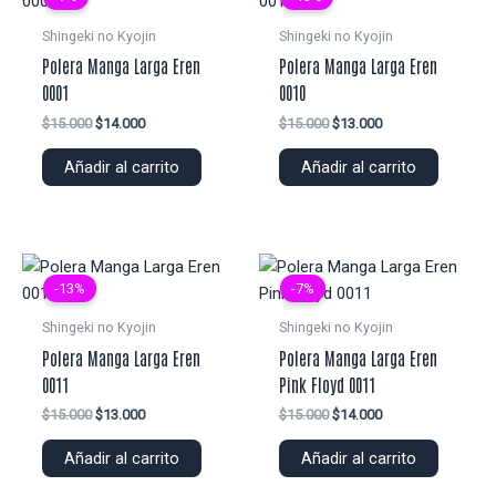
Shingeki no Kyojin
Shingeki no Kyojin
Polera Manga Larga Eren
Polera Manga Larga Eren
0001
0010
El
El
El
El
$
15.000
$
14.000
$
15.000
$
13.000
precio
precio
precio
precio
original
actual
original
actual
Añadir al carrito
Añadir al carrito
era:
es:
era:
es:
$15.000.
$14.000.
$15.000.
$13.000.
-13%
-7%
Shingeki no Kyojin
Shingeki no Kyojin
Polera Manga Larga Eren
Polera Manga Larga Eren
0011
Pink Floyd 0011
El
El
El
El
$
15.000
$
13.000
$
15.000
$
14.000
precio
precio
precio
precio
original
actual
original
actual
Añadir al carrito
Añadir al carrito
era:
es:
era:
es:
$15.000.
$13.000.
$15.000.
$14.000.