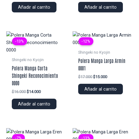
original
actual
original
actual
Añadir al carrito
Añadir al carrito
era:
es:
era:
es:
$14.000.
$13.000.
$16.000.
$14.000.
-13%
-12%
Shingeki no Kyojin
Shingeki no Kyojin
Polera Manga Larga Armin
Polera Manga Corta
0001
Shingeki Reconocimiento
El
El
$
17.000
$
15.000
precio
precio
0000
original
actual
Añadir al carrito
El
El
$
16.000
$
14.000
era:
es:
precio
precio
$17.000.
$15.000.
original
actual
Añadir al carrito
era:
es:
$16.000.
$14.000.
-7%
-13%