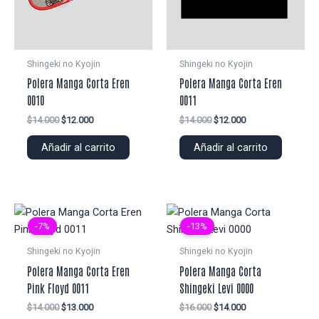
Shingeki no Kyojin
Shingeki no Kyojin
Polera Manga Corta Eren
Polera Manga Corta Eren
0010
0011
El
El
El
El
$
14.000
$
12.000
$
14.000
$
12.000
precio
precio
precio
precio
original
actual
original
actual
Añadir al carrito
Añadir al carrito
era:
es:
era:
es:
$14.000.
$12.000.
$14.000.
$12.000.
-7%
-13%
Shingeki no Kyojin
Shingeki no Kyojin
Polera Manga Corta Eren
Polera Manga Corta
Pink Floyd 0011
Shingeki Levi 0000
El
El
El
El
$
14.000
$
13.000
$
16.000
$
14.000
precio
precio
precio
precio