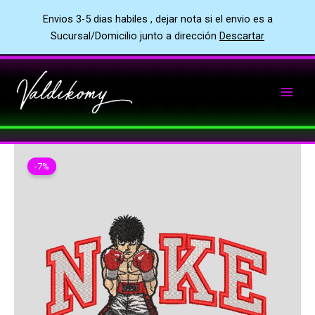
Envios 3-5 dias habiles , dejar nota si el envio es a
Sucursal/Domicilio junto a dirección
Descartar
Ir
al
contenido
-7%