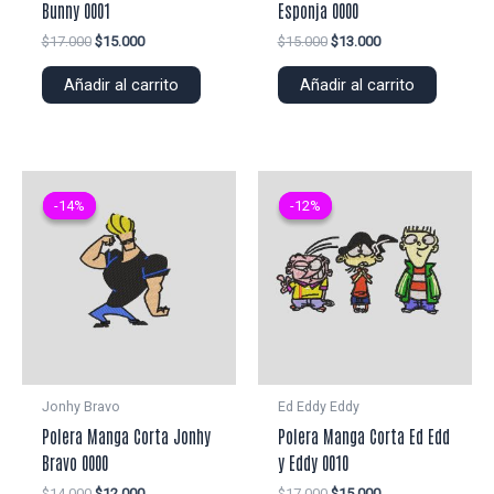
Bunny 0001
Esponja 0000
El
El
El
El
$
17.000
$
15.000
$
15.000
$
13.000
precio
precio
precio
precio
original
actual
original
actual
Añadir al carrito
Añadir al carrito
era:
es:
era:
es:
$17.000.
$15.000.
$15.000.
$13.000.
-14%
-14%
-12%
-12%
Jonhy Bravo
Ed Eddy Eddy
Polera Manga Corta Jonhy
Polera Manga Corta Ed Edd
Bravo 0000
y Eddy 0010
El
El
El
El
$
14.000
$
12.000
$
17.000
$
15.000