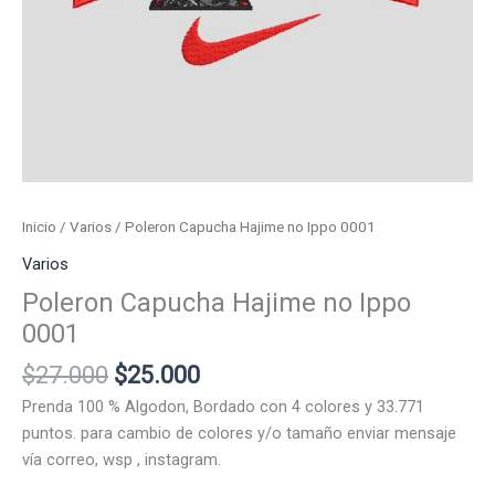
Inicio
/
Varios
/ Poleron Capucha Hajime no Ippo 0001
Varios
Poleron Capucha Hajime no Ippo
0001
El
El
$
27.000
$
25.000
precio
precio
Prenda 100 % Algodon, Bordado con 4 colores y 33.771
original
actual
puntos. para cambio de colores y/o tamaño enviar mensaje
era:
es:
vía correo, wsp , instagram.
$27.000.
$25.000.