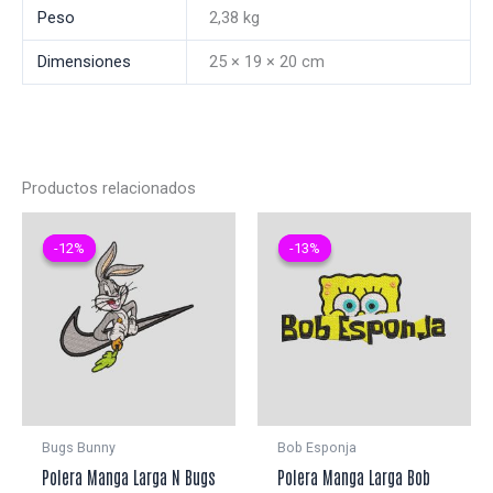
Peso
2,38 kg
Dimensiones
25 × 19 × 20 cm
Productos relacionados
-12%
-12%
-13%
-13%
Bugs Bunny
Bob Esponja
Polera Manga Larga N Bugs
Polera Manga Larga Bob