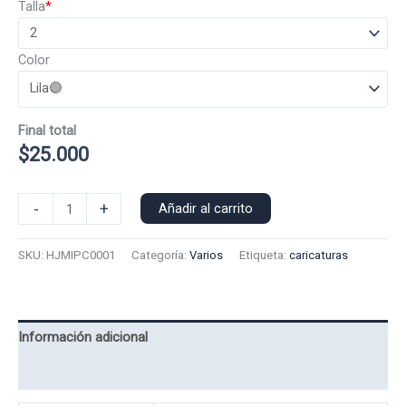
Talla
*
Color
Final total
$
25.000
Poleron
-
+
Añadir al carrito
Capucha
Hajime
SKU:
HJMIPC0001
Categoría:
Varios
Etiqueta:
caricaturas
no
Ippo
0001
cantidad
Información adicional
Valoraciones (0)