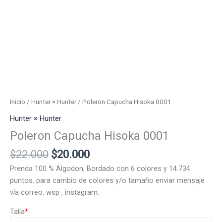
Inicio
/
Hunter × Hunter
/ Poleron Capucha Hisoka 0001
Hunter × Hunter
Poleron Capucha Hisoka 0001
El
El
$
22.000
$
20.000
precio
precio
Prenda 100 % Algodon, Bordado con 6 colores y 14.734
original
actual
puntos. para cambio de colores y/o tamaño enviar mensaje
era:
es:
vía correo, wsp , instagram.
$22.000.
$20.000.
Talla
*