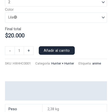
Color
Final total
$
20.000
Poleron
-
+
Añadir al carrito
Capucha
Hisoka
SKU:
HXHHC0001
Categoría:
Hunter × Hunter
Etiqueta:
anime
0001
cantidad
Información adicional
Valoraciones (0)
Peso
2,38 kg