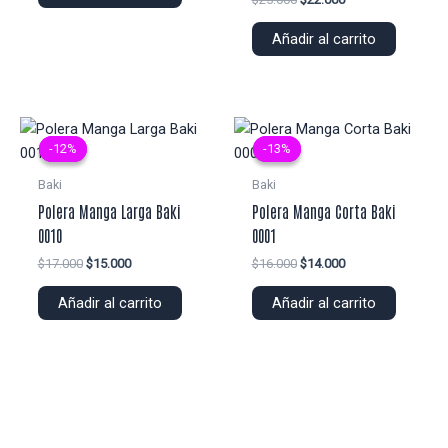
era:
es:
precio
precio
$22.000.
$20.000.
original
actual
Añadir al carrito
era:
es:
$25.000.
$22.000.
-12%
-12%
-13%
-13%
Baki
Baki
Polera Manga Larga Baki
Polera Manga Corta Baki
0010
0001
El
El
El
El
$
17.000
$
15.000
$
16.000
$
14.000
precio
precio
precio
precio
original
actual
original
actual
Añadir al carrito
Añadir al carrito
era:
es:
era:
es:
$17.000.
$15.000.
$16.000.
$14.000.