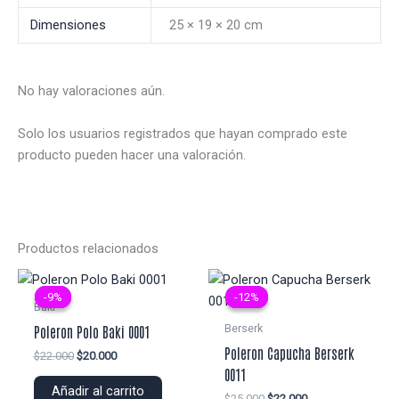
Dimensiones
25 × 19 × 20 cm
No hay valoraciones aún.
Solo los usuarios registrados que hayan comprado este
producto pueden hacer una valoración.
Productos relacionados
-9%
-9%
-12%
-12%
Baki
Berserk
Poleron Polo Baki 0001
Poleron Capucha Berserk
El
El
$
22.000
$
20.000
precio
precio
0011
original
actual
Añadir al carrito
El
El
$
25.000
$
22.000