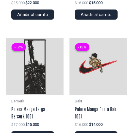
El
El
El
El
$
25.000
$
22.000
$
16.000
$
15.000
precio
precio
precio
precio
original
actual
original
actual
Añadir al carrito
Añadir al carrito
era:
es:
era:
es:
$25.000.
$22.000.
$16.000.
$15.000.
-12%
-12%
-13%
-13%
Berserk
Baki
Polera Manga Larga
Polera Manga Corta Baki
Berserk 0001
0001
El
El
El
El
$
17.000
$
15.000
$
16.000
$
14.000
precio
precio
precio
precio