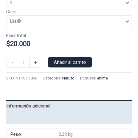
Color
Final total
$
20.000
Poleron
-
+
Añadir al carrito
Capucha
kakashi
SKU:
NTKSC1000
Categoría:
Naruto
Etiqueta:
anime
1000
cantidad
Información adicional
Valoraciones (0)
Peso
2,38 kg