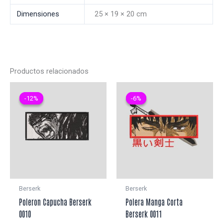
Dimensiones
25 × 19 × 20 cm
Productos relacionados
-12%
-12%
-6%
-6%
Berserk
Berserk
Poleron Capucha Berserk
Polera Manga Corta
0010
Berserk 0011