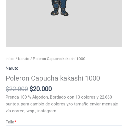
Inicio
/
Naruto
/ Poleron Capucha kakashi 1000
Naruto
Poleron Capucha kakashi 1000
El
El
$
22.000
$
20.000
precio
precio
Prenda 100 % Algodon, Bordado con 13 colores y 22.660
original
actual
puntos. para cambio de colores y/o tamaño enviar mensaje
era:
es:
vía correo, wsp , instagram.
$22.000.
$20.000.
Talla
*