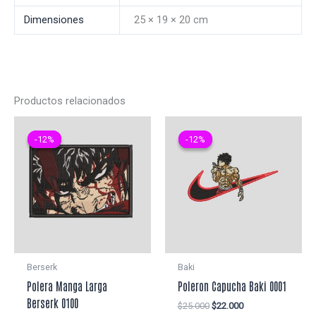
Dimensiones
25 × 19 × 20 cm
Productos relacionados
-12%
-12%
-12%
-12%
Berserk
Baki
Polera Manga Larga
Poleron Capucha Baki 0001
Berserk 0100
El
El
$
25.000
$
22.000