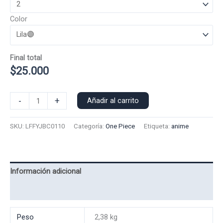
Color
Final total
$
25.000
Poleron
-
+
Añadir al carrito
Capucha
Luffy
SKU:
LFFYJBC0110
Categoría:
One Piece
Etiqueta:
anime
Joy
Boy
0110
cantidad
Información adicional
Valoraciones (0)
Peso
2,38 kg