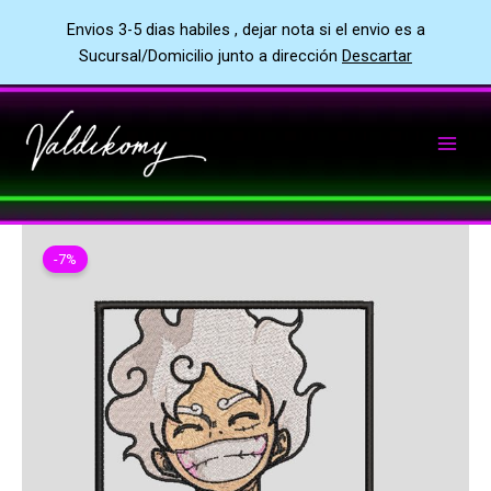
Envios 3-5 dias habiles , dejar nota si el envio es a
Sucursal/Domicilio junto a dirección
Descartar
Ir
al
contenido
-7%