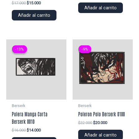
precio
precio
El
El
$
17.000
$
15.000
original
actual
Añadir al carrito
precio
precio
era:
es:
original
actual
Añadir al carrito
$25.000.
$22.000.
era:
es:
$17.000.
$15.000.
-13%
-13%
-9%
-9%
Berserk
Berserk
Polera Manga Corta
Poleron Polo Berserk 0100
Berserk 0010
El
El
$
22.000
$
20.000
precio
precio
El
El
$
16.000
$
14.000
original
actual
Añadir al carrito
precio
precio
era:
es: