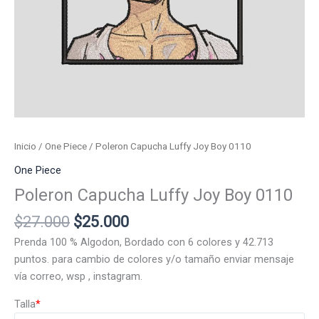
Inicio
/
One Piece
/ Poleron Capucha Luffy Joy Boy 0110
One Piece
Poleron Capucha Luffy Joy Boy 0110
El
El
$
27.000
$
25.000
precio
precio
Prenda 100 % Algodon, Bordado con 6 colores y 42.713
original
actual
puntos. para cambio de colores y/o tamaño enviar mensaje
era:
es:
vía correo, wsp , instagram.
$27.000.
$25.000.
Talla
*