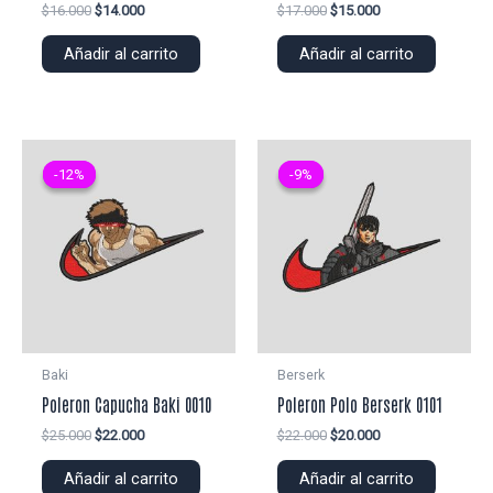
El
El
El
El
$
16.000
$
14.000
$
17.000
$
15.000
precio
precio
precio
precio
original
actual
original
actual
Añadir al carrito
Añadir al carrito
era:
es:
era:
es:
$16.000.
$14.000.
$17.000.
$15.000.
-12%
-12%
-9%
-9%
Baki
Berserk
Poleron Capucha Baki 0010
Poleron Polo Berserk 0101
El
El
El
El
$
25.000
$
22.000
$
22.000
$
20.000
precio
precio
precio
precio
original
actual
original
actual
Añadir al carrito
Añadir al carrito
era:
es:
era:
es: