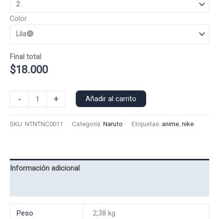
Color
Final total
$
18.000
Poleron
-
+
Añadir al carrito
Capucha
Nike
SKU:
NTNTNC0011
Categoría:
Naruto
Etiquetas:
anime
,
nike
Naruto
0011
cantidad
Información adicional
Valoraciones (0)
Peso
2,38 kg