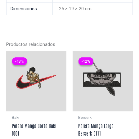
Dimensiones
25 × 19 × 20 cm
Productos relacionados
-13%
-13%
-12%
-12%
Baki
Berserk
Polera Manga Corta Baki
Polera Manga Larga
0001
Berserk 0111