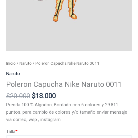
Inicio
/
Naruto
/ Poleron Capucha Nike Naruto 0011
Naruto
Poleron Capucha Nike Naruto 0011
El
El
$
20.000
$
18.000
precio
precio
Prenda 100 % Algodon, Bordado con 6 colores y 29.811
original
actual
puntos. para cambio de colores y/o tamaño enviar mensaje
era:
es:
vía correo, wsp , instagram.
$20.000.
$18.000.
Talla
*