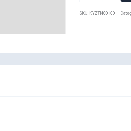
Capucha
Nike
SKU:
KYZTNC0100
Categ
Zenitsu
0100
cantidad