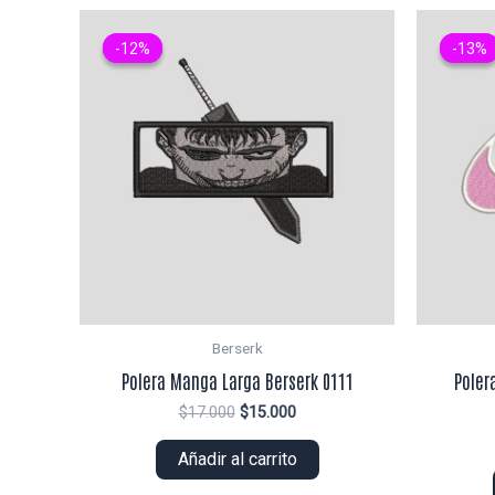
-12%
-12%
-13%
-13%
Berserk
Polera Manga Larga Berserk 0111
Poler
El
El
$
17.000
$
15.000
precio
precio
original
actual
Añadir al carrito
era:
es:
$17.000.
$15.000.