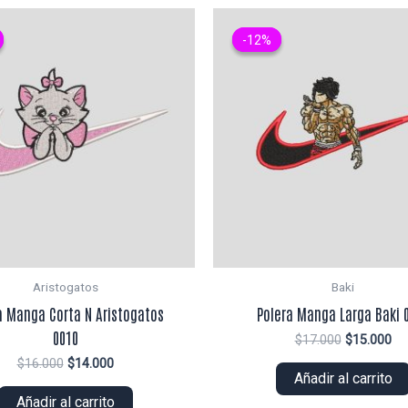
-12%
-12%
Aristogatos
Baki
a Manga Corta N Aristogatos
Polera Manga Larga Baki 
0010
El
El
$
17.000
$
15.000
precio
pr
El
El
$
16.000
$
14.000
original
ac
Añadir al carrito
precio
precio
era:
es:
original
actual
Añadir al carrito
$17.000.
$1