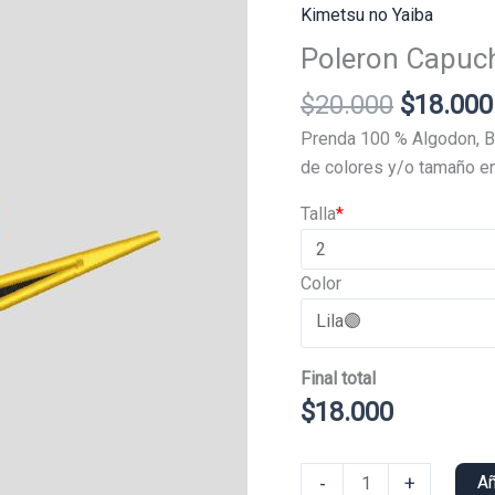
Kimetsu no Yaiba
Poleron Capuch
El
$
20.000
$
18.000
precio
Prenda 100 % Algodon, B
original
de colores y/o tamaño en
era:
Talla
*
$20.000
Color
Final total
$
18.000
Poleron
-
+
Añ