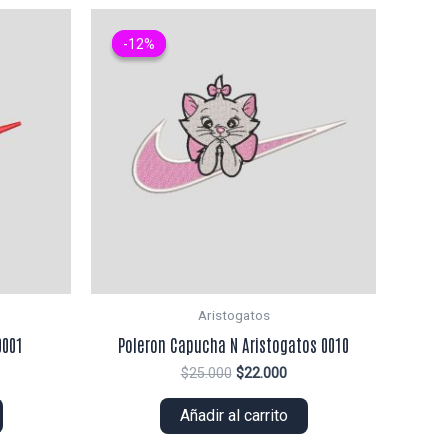
-12%
-12%
Aristogatos
0001
Poleron Capucha N Aristogatos 0010
El
El
$
25.000
$
22.000
ecio
precio
precio
tual
original
actual
Añadir al carrito
era:
es:
5.000.
$25.000.
$22.000.