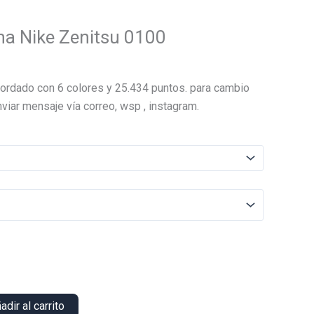
a Nike Zenitsu 0100
El
precio
ordado con 6 colores y 25.434 puntos. para cambio
actual
viar mensaje vía correo, wsp , instagram.
es:
.
$18.000.
adir al carrito