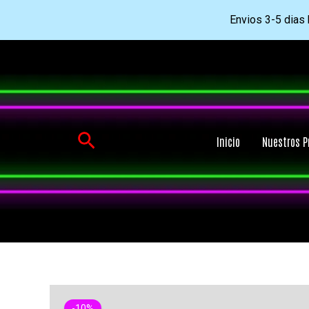
Envios 3-5 dias h
Ir
al
contenido
Buscar
Inicio
Nuestros P
-10%