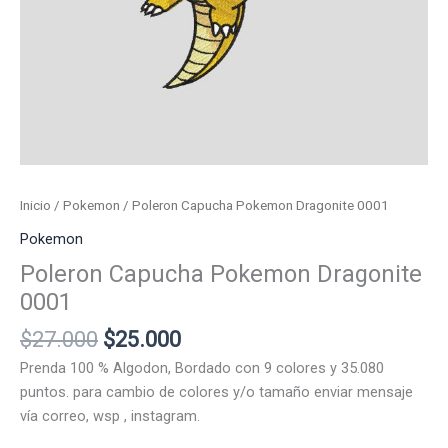
Inicio
/
Pokemon
/ Poleron Capucha Pokemon Dragonite 0001
Pokemon
Poleron Capucha Pokemon Dragonite
0001
El
El
$
27.000
$
25.000
precio
precio
Prenda 100 % Algodon, Bordado con 9 colores y 35.080
original
actual
puntos. para cambio de colores y/o tamaño enviar mensaje
era:
es:
vía correo, wsp , instagram.
$27.000.
$25.000.