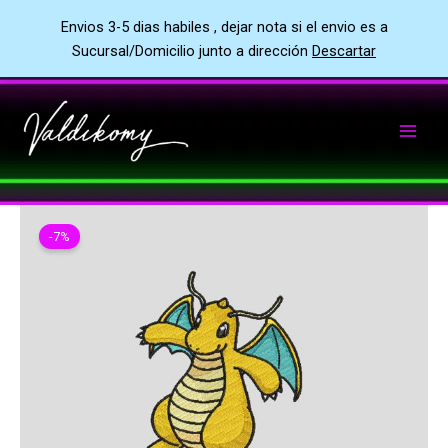
Envios 3-5 dias habiles , dejar nota si el envio es a
Sucursal/Domicilio junto a dirección
Descartar
Ir
al
contenido
-7%