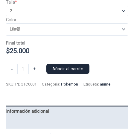
Talla
*
Color
Final total
$
25.000
Poleron
-
+
Añadir al carrito
Capucha
Pokemon
SKU:
PDGTC0001
Categoría:
Pokemon
Etiqueta:
anime
Dragonite
0001
cantidad
Información adicional
Valoraciones (0)