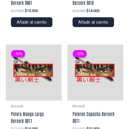
Berserk 0001
Berserk 0010
El
El
El
El
$
17.000
$
15.000
$
16.000
$
14.000
precio
precio
precio
precio
original
actual
original
actual
Añadir al carrito
Añadir al carrito
era:
es:
era:
es:
$17.000.
$15.000.
$16.000.
$14.000.
-12%
-12%
-12%
-12%
Berserk
Berserk
Polera Manga Larga
Poleron Capucha Berserk
Berserk 0011
0011
El
El
El
El
$
17.000
$
15.000
$
25.000
$
22.000