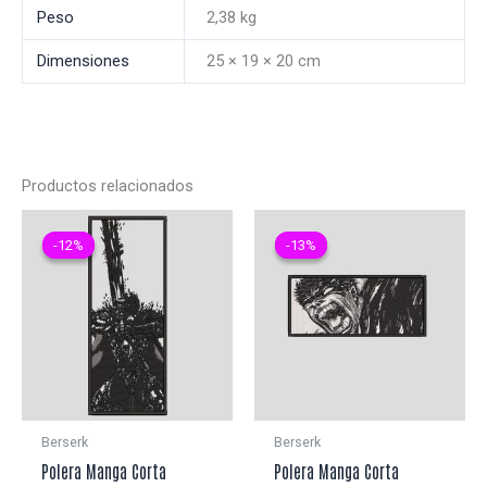
Peso
2,38 kg
Dimensiones
25 × 19 × 20 cm
Productos relacionados
-12%
-12%
-13%
-13%
Berserk
Berserk
Polera Manga Corta
Polera Manga Corta