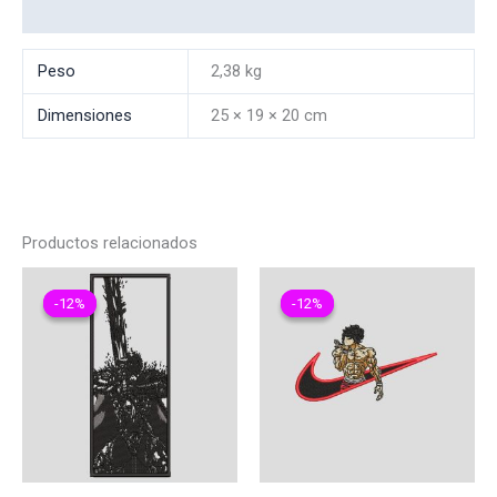
Valoraciones (0)
Peso
2,38 kg
Dimensiones
25 × 19 × 20 cm
Productos relacionados
-12%
-12%
-12%
-12%