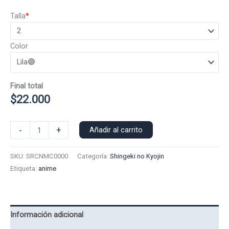
$25.000.
$22.000.
Talla
*
Color
Final total
$
22.000
Poleron
-
+
Añadir al carrito
Capucha
Shingeki
SKU:
SRCNMC0000
Categoría:
Shingeki no Kyojin
Reconocimiento
Etiqueta:
anime
0000
cantidad
Información adicional