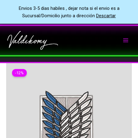
Envios 3-5 dias habiles , dejar nota si el envio es a
Sucursal/Domicilio junto a dirección
Descartar
Ir
al
contenido
-12%