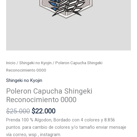
Inicio
/
Shingeki no Kyojin
/ Poleron Capucha Shingeki
Reconocimiento 0000
Shingeki no Kyojin
Poleron Capucha Shingeki
Reconocimiento 0000
El
El
$
25.000
$
22.000
precio
precio
Prenda 100 % Algodon, Bordado con 4 colores y 8.856
original
actual
puntos. para cambio de colores y/o tamaño enviar mensaje
era:
es:
vía correo, wsp , instagram.