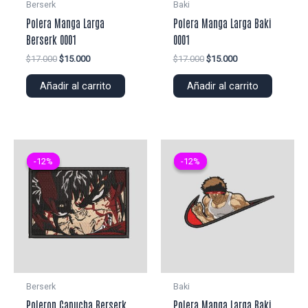
Berserk
Baki
Polera Manga Larga
Polera Manga Larga Baki
Berserk 0001
0001
El
El
El
El
$
17.000
$
15.000
$
17.000
$
15.000
precio
precio
precio
precio
original
actual
original
actual
Añadir al carrito
Añadir al carrito
era:
es:
era:
es:
$17.000.
$15.000.
$17.000.
$15.000.
-12%
-12%
-12%
-12%
Berserk
Baki
Poleron Capucha Berserk
Polera Manga Larga Baki