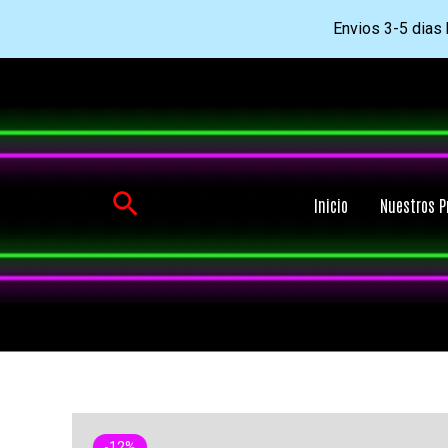
Envios 3-5 dias h
Ir
al
contenido
Buscar
Inicio
Nuestros P
-12%