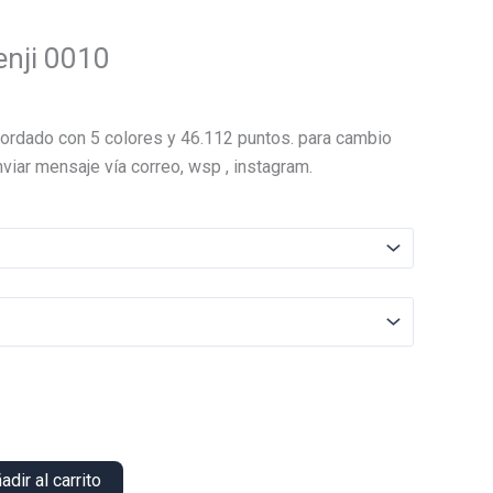
enji 0010
El
precio
ordado con 5 colores y 46.112 puntos. para cambio
actual
viar mensaje vía correo, wsp , instagram.
es:
.
$22.000.
adir al carrito