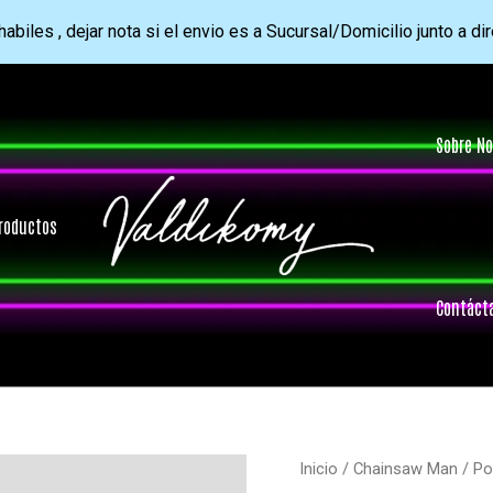
abiles , dejar nota si el envio es a Sucursal/Domicilio junto a di
Sobre No
roductos
Contáct
Inicio
/
Chainsaw Man
/ Po