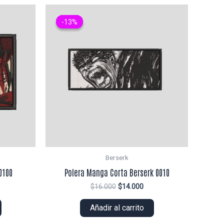
-13%
-13%
Berserk
0100
Polera Manga Corta Berserk 0010
El
El
$
16.000
$
14.000
ecio
precio
precio
tual
original
actual
Añadir al carrito
era:
es:
2.000.
$16.000.
$14.000.