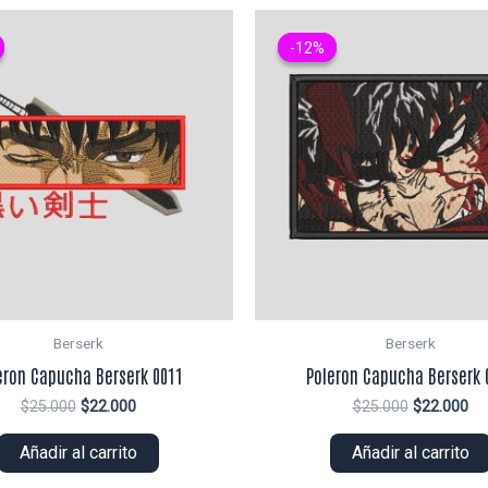
-12%
-12%
Berserk
Berserk
eron Capucha Berserk 0011
Poleron Capucha Berserk 
El
El
El
El
$
25.000
$
22.000
$
25.000
$
22.000
precio
precio
precio
pr
original
actual
original
ac
Añadir al carrito
Añadir al carrito
era:
es:
era:
es:
$25.000.
$22.000.
$25.000.
$2