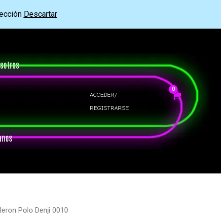
rección
Descartar
sotros
ACCEDER/
REGISTRARSE
anos
leron Polo Denji 0010