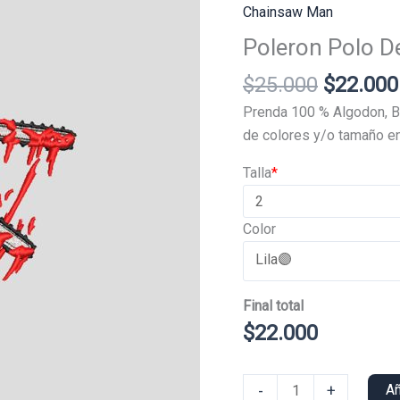
Chainsaw Man
Poleron Polo D
El
$
25.000
$
22.000
precio
Prenda 100 % Algodon, B
original
de colores y/o tamaño en
era:
Talla
*
$25.000
Color
Final total
$
22.000
Poleron
-
+
Añ