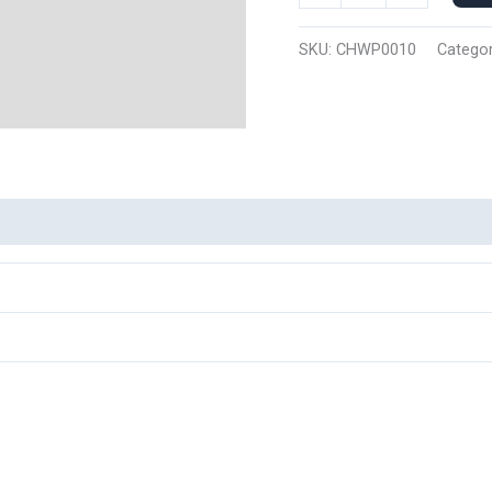
Polo
Denji
SKU:
CHWP0010
Categor
0010
cantidad