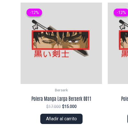
-12%
-12%
-12%
-12%
Berserk
Polera Manga Larga Berserk 0011
Pol
El
El
$
17.000
$
15.000
precio
precio
original
actual
Añadir al carrito
era:
es:
$17.000.
$15.000.