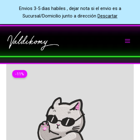
Envios 3-5 dias habiles , dejar nota si el envio es a
Sucursal/Domicilio junto a dirección
Descartar
Ir
al
contenido
-11%