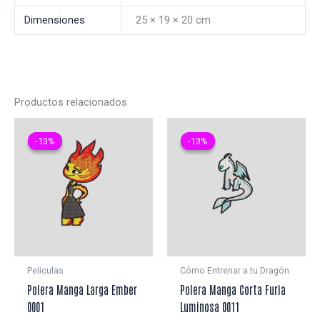
Dimensiones
25 × 19 × 20 cm
Productos relacionados
-13%
-13%
-13%
-13%
Peliculas
Cómo Entrenar a tu Dragón
Polera Manga Larga Ember
Polera Manga Corta Furia
0001
Luminosa 0011