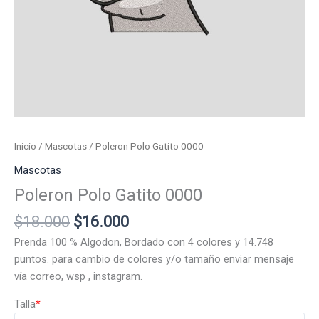
Inicio
/
Mascotas
/ Poleron Polo Gatito 0000
Mascotas
Poleron Polo Gatito 0000
El
El
$
18.000
$
16.000
precio
precio
Prenda 100 % Algodon, Bordado con 4 colores y 14.748
original
actual
puntos. para cambio de colores y/o tamaño enviar mensaje
era:
es:
vía correo, wsp , instagram.
$18.000.
$16.000.
Talla
*