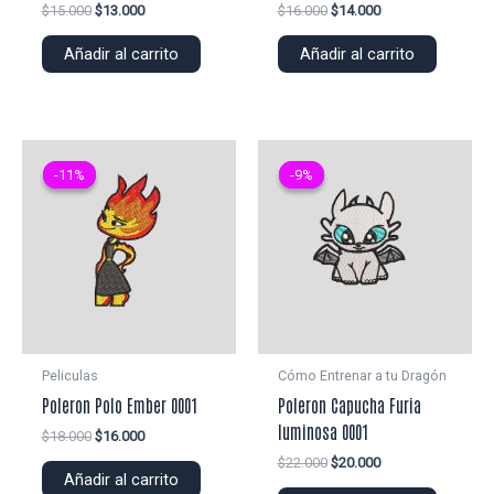
El
El
El
El
$
15.000
$
13.000
$
16.000
$
14.000
precio
precio
precio
precio
original
actual
original
actual
Añadir al carrito
Añadir al carrito
era:
es:
era:
es:
$15.000.
$13.000.
$16.000.
$14.000.
-11%
-11%
-9%
-9%
Peliculas
Cómo Entrenar a tu Dragón
Poleron Polo Ember 0001
Poleron Capucha Furia
luminosa 0001
El
El
$
18.000
$
16.000
precio
precio
El
El
$
22.000
$
20.000
original
actual
Añadir al carrito
precio
precio
era:
es: