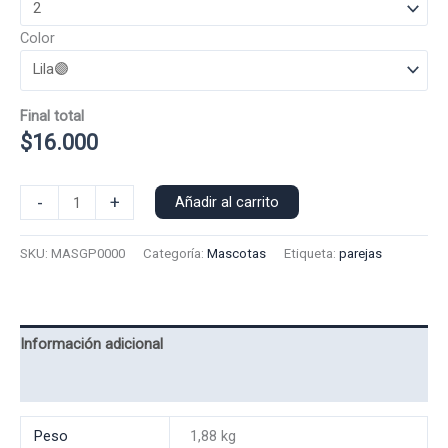
Color
Final total
$
16.000
Poleron
-
+
Añadir al carrito
Polo
Gatito
SKU:
MASGP0000
Categoría:
Mascotas
Etiqueta:
parejas
0000
cantidad
Información adicional
Valoraciones (0)
Peso
1,88 kg