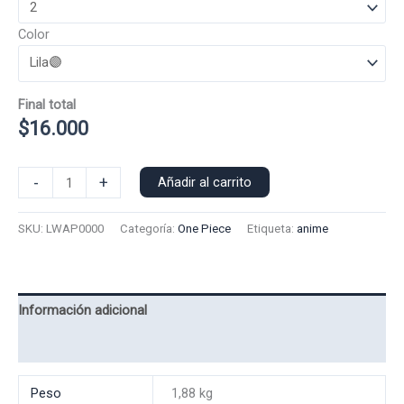
Color
Final total
$
16.000
Poleron
-
+
Añadir al carrito
Polo
Logo
SKU:
LWAP0000
Categoría:
One Piece
Etiqueta:
anime
Wano
0000
cantidad
Información adicional
Valoraciones (0)
Peso
1,88 kg