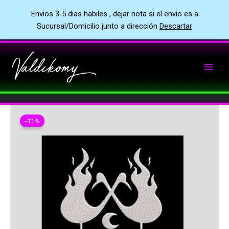
Envios 3-5 dias habiles , dejar nota si el envio es a
Sucursal/Domicilio junto a dirección
Descartar
Ir
al
contenido
-11%