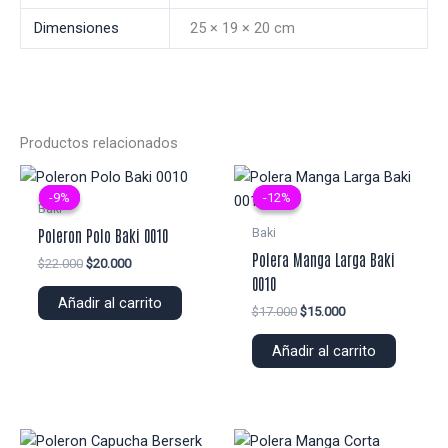
Dimensiones
25 × 19 × 20 cm
Productos relacionados
-9%
-9%
-12%
-12%
Baki
Baki
Poleron Polo Baki 0010
Polera Manga Larga Baki
El
El
$
22.000
$
20.000
precio
precio
0010
original
actual
Añadir al carrito
El
El
$
17.000
$
15.000
era:
es:
precio
precio
$22.000.
$20.000.
original
actual
Añadir al carrito
era:
es:
$17.000.
$15.000.