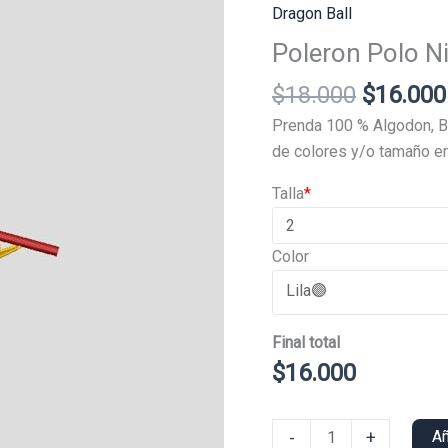
Dragon Ball
Poleron Polo N
El
$
18.000
$
16.000
precio
Prenda 100 % Algodon, B
original
de colores y/o tamaño en
era:
Talla
*
$18.000
Color
Final total
$
16.000
Poleron
-
+
Añ