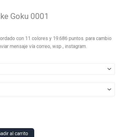
ike Goku 0001
El
precio
ordado con 11 colores y 19.686 puntos. para cambio
actual
viar mensaje vía correo, wsp , instagram.
es:
.
$16.000.
adir al carrito