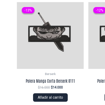
-13%
-13%
-12%
-12%
Berserk
Polera Manga Corta Berserk 0111
Pole
El
El
$
16.000
$
14.000
precio
precio
original
actual
Añadir al carrito
era:
es:
$16.000.
$14.000.