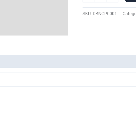
Polo
Nike
SKU:
DBNGP0001
Catego
Goku
0001
cantidad