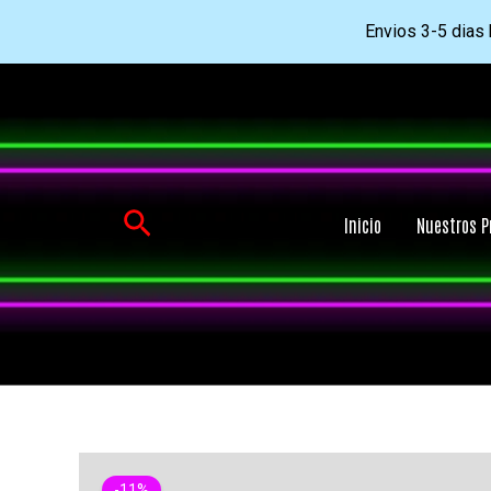
Envios 3-5 dias h
Ir
al
contenido
Buscar
Inicio
Nuestros P
-11%