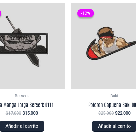
-12%
-12%
Berserk
Baki
ra Manga Larga Berserk 0111
Poleron Capucha Baki 0
El
El
El
El
$
17.000
$
15.000
$
25.000
$
22.000
precio
precio
precio
pr
original
actual
original
ac
Añadir al carrito
Añadir al carrito
era:
es:
era:
es:
$17.000.
$15.000.
$25.000.
$2