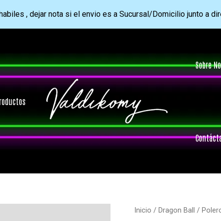
abiles , dejar nota si el envio es a Sucursal/Domicilio junto a di
Sobre No
roductos
Contáct
Inicio
/
Dragon Ball
/ Poler