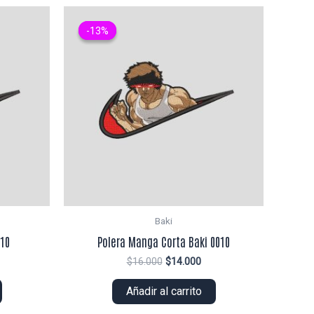
-13%
-13%
Baki
010
Polera Manga Corta Baki 0010
El
El
$
16.000
$
14.000
ecio
precio
precio
tual
original
actual
Añadir al carrito
era:
es:
2.000.
$16.000.
$14.000.