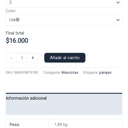
Color
Final total
$
16.000
Poleron
-
+
Añadir al carrito
Polo
Perrito
SKU:
MASPAP0100
Categoría:
Mascotas
Etiqueta:
parejas
0100-
A
cantidad
Información adicional
Valoraciones (0)
Peso
1,88 kg