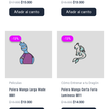
El
El
El
El
$
17.000
$
15.000
$
15.000
$
13.000
precio
precio
precio
precio
original
actual
original
actual
Añadir al carrito
Añadir al carrito
era:
es:
era:
es:
$17.000.
$15.000.
$15.000.
$13.000.
-13%
-13%
-13%
-13%
Peliculas
Cómo Entrenar a tu Dragón
Polera Manga Larga Wade
Polera Manga Corta Furia
0001
Luminosa 0011
El
El
El
El
$
15.000
$
13.000
$
16.000
$
14.000
precio
precio
precio
precio