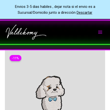
Envios 3-5 dias habiles , dejar nota si el envio es a
Sucursal/Domicilio junto a dirección
Descartar
Ir
al
contenido
-11%