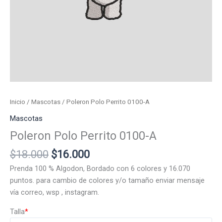
Inicio
/
Mascotas
/ Poleron Polo Perrito 0100-A
Mascotas
Poleron Polo Perrito 0100-A
El
El
$
18.000
$
16.000
precio
precio
Prenda 100 % Algodon, Bordado con 6 colores y 16.070
original
actual
puntos. para cambio de colores y/o tamaño enviar mensaje
era:
es:
vía correo, wsp , instagram.
$18.000.
$16.000.
Talla
*