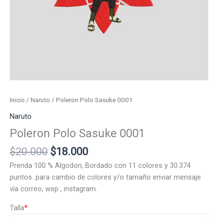
Inicio
/
Naruto
/ Poleron Polo Sasuke 0001
Naruto
Poleron Polo Sasuke 0001
El
El
$
20.000
$
18.000
precio
precio
Prenda 100 % Algodon, Bordado con 11 colores y 30.374
original
actual
puntos. para cambio de colores y/o tamaño enviar mensaje
era:
es:
vía correo, wsp , instagram.
$20.000.
$18.000.
Talla
*