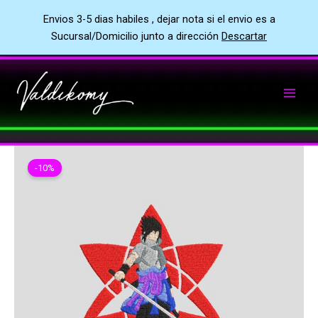
Envios 3-5 dias habiles , dejar nota si el envio es a
Sucursal/Domicilio junto a dirección
Descartar
Ir
al
contenido
-10%