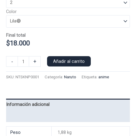
Color
Final total
$
18.000
Poleron
-
+
Añadir al carrito
Polo
Sasuke
SKU:
NTSKNP0001
Categoría:
Naruto
Etiqueta:
anime
0001
cantidad
Información adicional
Valoraciones (0)
Peso
1,88 kg