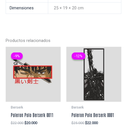
Dimensiones
25 × 19 × 20 cm
Productos relacionados
-9%
-9%
-12%
-12%
Berserk
Berserk
Poleron Polo Berserk 0011
Poleron Polo Berserk 0001
El
El
El
El
$
22.000
$
20.000
$
25.000
$
22.000