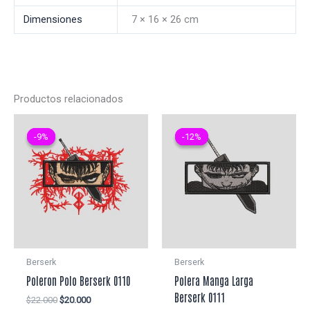
Dimensiones
7 × 16 × 26 cm
Productos relacionados
-9%
-9%
-12%
-12%
Berserk
Berserk
Poleron Polo Berserk 0110
Polera Manga Larga
Berserk 0111
El
El
$
22.000
$
20.000