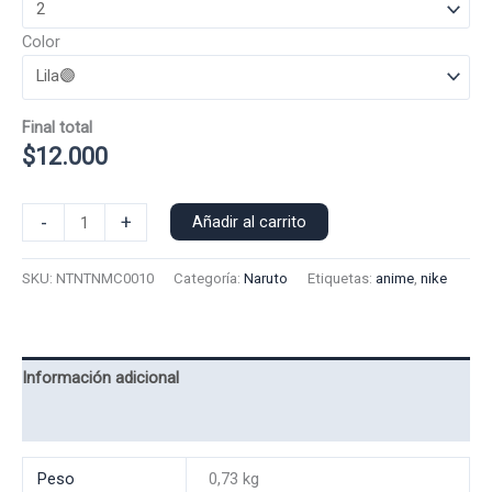
Color
Final total
$
12.000
Polera
-
+
Añadir al carrito
Manga
Corta
SKU:
NTNTNMC0010
Categoría:
Naruto
Etiquetas:
anime
,
nike
Nike
Naruto
0010
cantidad
Información adicional
Valoraciones (0)
Peso
0,73 kg