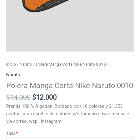
Inicio
/
Naruto
/ Polera Manga Corta Nike Naruto 0010
Naruto
Polera Manga Corta Nike Naruto 0010
El
El
$
14.000
$
12.000
precio
precio
Prenda 100 % Algodon, Bordado con 10 colores y 21.353
original
actual
puntos. para cambio de colores y/o tamaño enviar mensaje
era:
es:
vía correo, wsp , instagram.
$14.000.
$12.000.
Talla
*