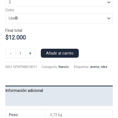
Color
Final total
$
12.000
Polera
-
+
Añadir al carrito
Manga
Corta
SKU:
NTNTNMC0011
Categoría:
Naruto
Etiquetas:
anime
,
nike
Nike
Naruto
0011
cantidad
Información adicional
Valoraciones (0)
Peso
0,73 kg