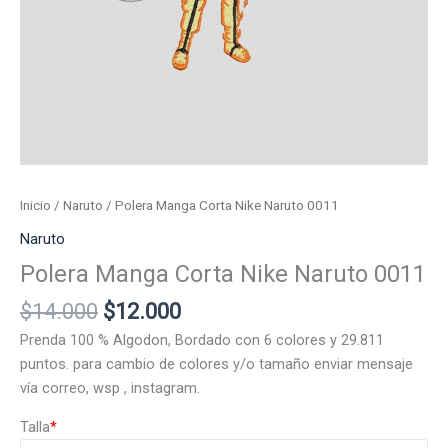
Inicio
/
Naruto
/ Polera Manga Corta Nike Naruto 0011
Naruto
Polera Manga Corta Nike Naruto 0011
El
El
$
14.000
$
12.000
precio
precio
Prenda 100 % Algodon, Bordado con 6 colores y 29.811
original
actual
puntos. para cambio de colores y/o tamaño enviar mensaje
era:
es:
vía correo, wsp , instagram.
$14.000.
$12.000.
Talla
*