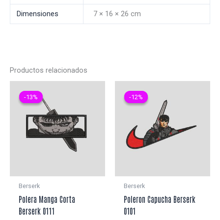
Dimensiones
7 × 16 × 26 cm
Productos relacionados
-13%
-13%
-12%
-12%
Berserk
Berserk
Polera Manga Corta
Poleron Capucha Berserk
Berserk 0111
0101