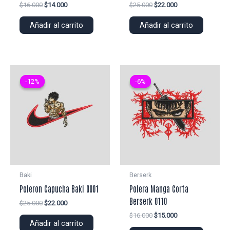
El
El
El
El
$
16.000
$
14.000
$
25.000
$
22.000
precio
precio
precio
precio
original
actual
original
actual
Añadir al carrito
Añadir al carrito
era:
es:
era:
es:
$16.000.
$14.000.
$25.000.
$22.000.
-12%
-12%
-6%
-6%
Baki
Berserk
Poleron Capucha Baki 0001
Polera Manga Corta
Berserk 0110
El
El
$
25.000
$
22.000
precio
precio
El
El
$
16.000
$
15.000
original
actual
Añadir al carrito
precio
precio
era:
es: