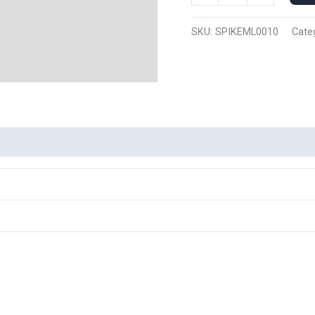
Manga
Larga
SKU:
SPIKEML0010
Cate
Nike
Spike
0010
cantidad