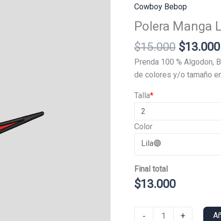
Cowboy Bebop
Polera Manga L
El
$
15.000
$
13.000
precio
Prenda 100 % Algodon, B
original
de colores y/o tamaño en
era:
Talla
*
$15.000
Color
Final total
$
13.000
Polera
-
+
Añ