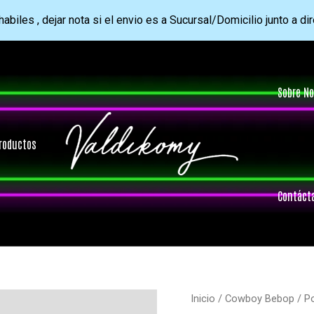
abiles , dejar nota si el envio es a Sucursal/Domicilio junto a di
Sobre No
roductos
Contáct
Inicio
/
Cowboy Bebop
/ Po