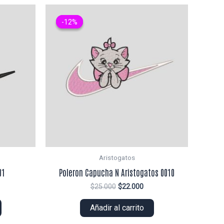
-12%
-12%
Aristogatos
01
Poleron Capucha N Aristogatos 0010
El
El
$
25.000
$
22.000
ecio
precio
precio
tual
original
actual
Añadir al carrito
era:
es:
0.000.
$25.000.
$22.000.