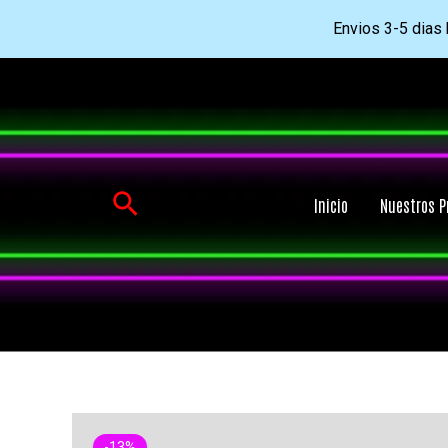
Envios 3-5 dias h
Ir
al
contenido
Buscar
Inicio
Nuestros P
-13%