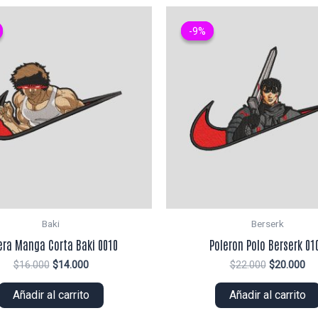
-9%
-9%
Baki
Berserk
era Manga Corta Baki 0010
Poleron Polo Berserk 01
El
El
El
El
$
16.000
$
14.000
$
22.000
$
20.000
precio
precio
precio
pr
original
actual
original
ac
Añadir al carrito
Añadir al carrito
era:
es:
era:
es:
$16.000.
$14.000.
$22.000.
$2