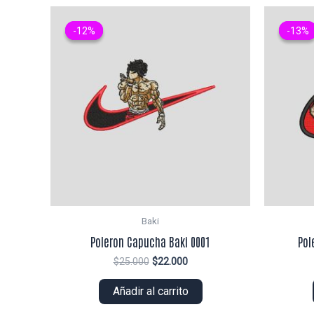
-12%
-12%
-13%
-13%
Baki
Poleron Capucha Baki 0001
Pol
El
El
$
25.000
$
22.000
precio
precio
original
actual
Añadir al carrito
era:
es:
$25.000.
$22.000.