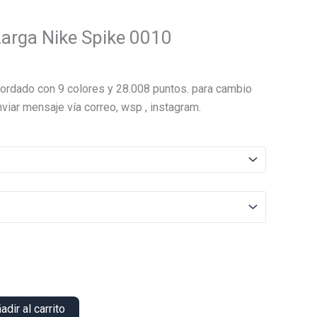
arga Nike Spike 0010
El
precio
ordado con 9 colores y 28.008 puntos. para cambio
actual
viar mensaje vía correo, wsp , instagram.
es:
.
$13.000.
adir al carrito