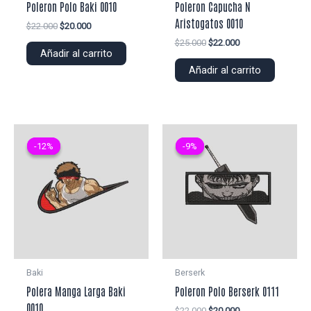
Poleron Polo Baki 0010
Poleron Capucha N
Aristogatos 0010
El
El
$
22.000
$
20.000
precio
precio
El
El
$
25.000
$
22.000
original
actual
Añadir al carrito
precio
precio
era:
es:
original
actual
Añadir al carrito
$22.000.
$20.000.
era:
es:
$25.000.
$22.000.
-12%
-12%
-9%
-9%
Baki
Berserk
Polera Manga Larga Baki
Poleron Polo Berserk 0111
0010
El
El
$
22.000
$
20.000