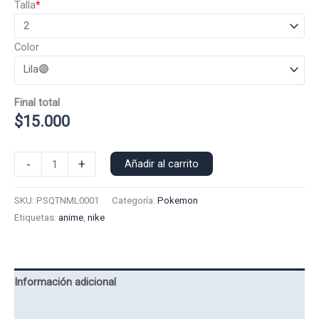
Talla
*
Color
Final total
$
15.000
Polera
-
+
Añadir al carrito
Manga
Larga
SKU:
PSQTNML0001
Categoría:
Pokemon
Nike
Etiquetas:
anime
,
nike
Squirtle
0001
cantidad
Información adicional
Valoraciones (0)