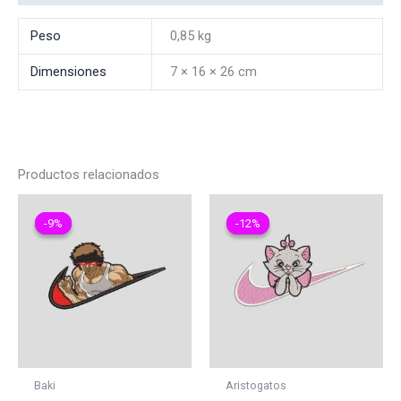
Peso
0,85 kg
Dimensiones
7 × 16 × 26 cm
Productos relacionados
-9%
-9%
-12%
-12%
Baki
Aristogatos