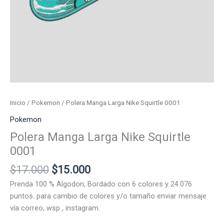
Inicio
/
Pokemon
/ Polera Manga Larga Nike Squirtle 0001
Pokemon
Polera Manga Larga Nike Squirtle
0001
El
El
$
17.000
$
15.000
precio
precio
Prenda 100 % Algodon, Bordado con 6 colores y 24.076
original
actual
puntos. para cambio de colores y/o tamaño enviar mensaje
era:
es:
vía correo, wsp , instagram.
$17.000.
$15.000.