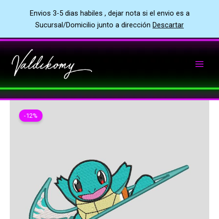
Envios 3-5 dias habiles , dejar nota si el envio es a
Sucursal/Domicilio junto a dirección
Descartar
Ir
al
contenido
-12%