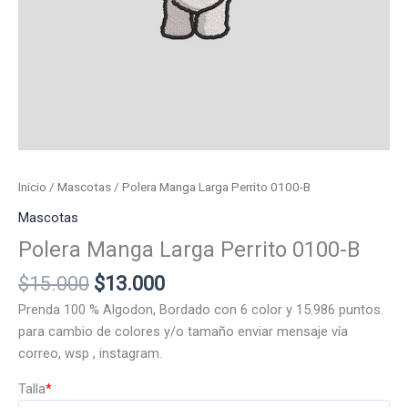
Inicio
/
Mascotas
/ Polera Manga Larga Perrito 0100-B
Mascotas
Polera Manga Larga Perrito 0100-B
El
El
$
15.000
$
13.000
precio
precio
Prenda 100 % Algodon, Bordado con 6 color y 15.986 puntos.
original
actual
para cambio de colores y/o tamaño enviar mensaje vía
era:
es:
correo, wsp , instagram.
$15.000.
$13.000.
Talla
*