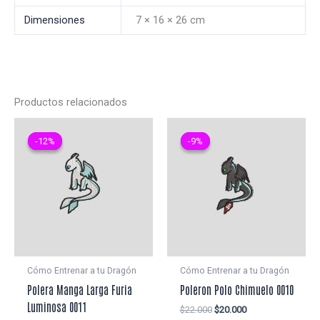
Dimensiones
7 × 16 × 26 cm
Productos relacionados
-12%
-12%
-9%
-9%
Cómo Entrenar a tu Dragón
Cómo Entrenar a tu Dragón
Polera Manga Larga Furia
Poleron Polo Chimuelo 0010
Luminosa 0011
El
El
$
22.000
$
20.000