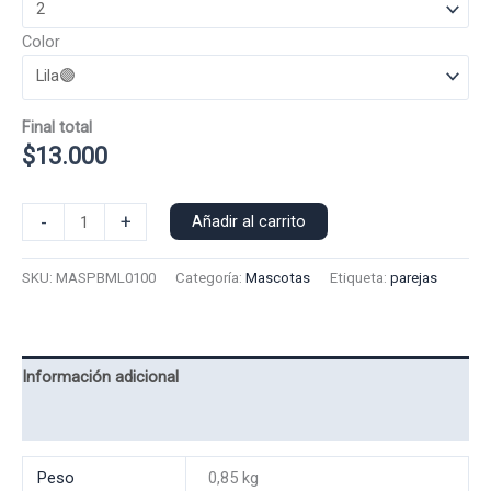
Color
Final total
$
13.000
Polera
-
+
Añadir al carrito
Manga
Larga
SKU:
MASPBML0100
Categoría:
Mascotas
Etiqueta:
parejas
Perrito
0100-
B
cantidad
Información adicional
Valoraciones (0)
Peso
0,85 kg