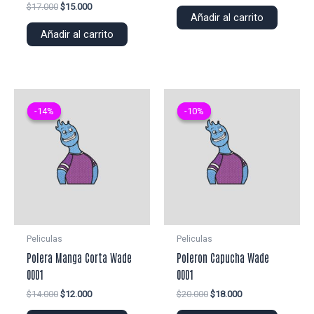
precio
precio
El
El
$
17.000
$
15.000
original
actual
Añadir al carrito
precio
precio
era:
es:
original
actual
Añadir al carrito
$22.000.
$20.000.
era:
es:
$17.000.
$15.000.
-14%
-14%
-10%
-10%
Peliculas
Peliculas
Polera Manga Corta Wade
Poleron Capucha Wade
0001
0001
El
El
El
El
$
14.000
$
12.000
$
20.000
$
18.000
precio
precio
precio
precio