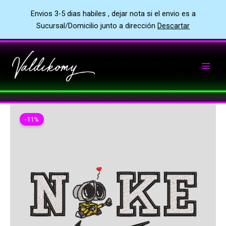
Envios 3-5 dias habiles , dejar nota si el envio es a
Sucursal/Domicilio junto a dirección
Descartar
Ir
al
contenido
-11%