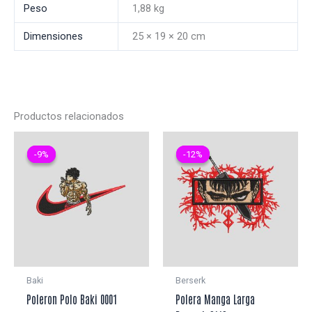
Peso
1,88 kg
Dimensiones
25 × 19 × 20 cm
Productos relacionados
-9%
-9%
-12%
-12%
Baki
Berserk
Poleron Polo Baki 0001
Polera Manga Larga