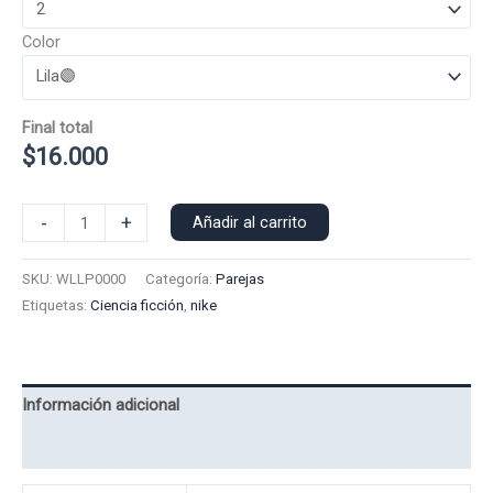
Color
Final total
$
16.000
Poleron
-
+
Añadir al carrito
Polo
Nike
SKU:
WLLP0000
Categoría:
Parejas
Wall-
Etiquetas:
Ciencia ficción
,
nike
E
0000
cantidad
Información adicional
Valoraciones (0)