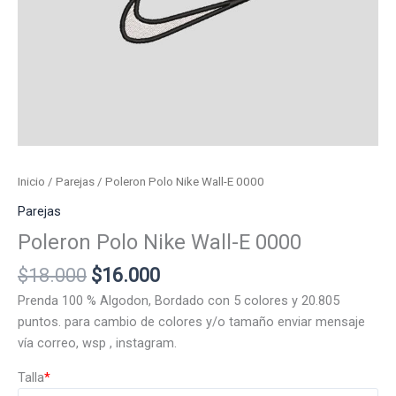
Inicio
/
Parejas
/ Poleron Polo Nike Wall-E 0000
Parejas
Poleron Polo Nike Wall-E 0000
El
El
$
18.000
$
16.000
precio
precio
Prenda 100 % Algodon, Bordado con 5 colores y 20.805
original
actual
puntos. para cambio de colores y/o tamaño enviar mensaje
era:
es:
vía correo, wsp , instagram.
$18.000.
$16.000.
Talla
*