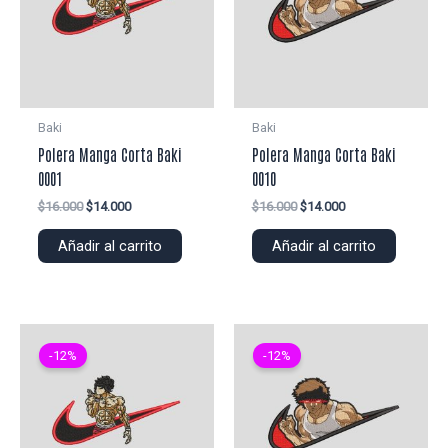
Baki
Baki
Polera Manga Corta Baki
Polera Manga Corta Baki
0001
0010
El
El
El
El
$
16.000
$
14.000
$
16.000
$
14.000
precio
precio
precio
precio
original
actual
original
actual
Añadir al carrito
Añadir al carrito
era:
es:
era:
es:
$16.000.
$14.000.
$16.000.
$14.000.
-12%
-12%