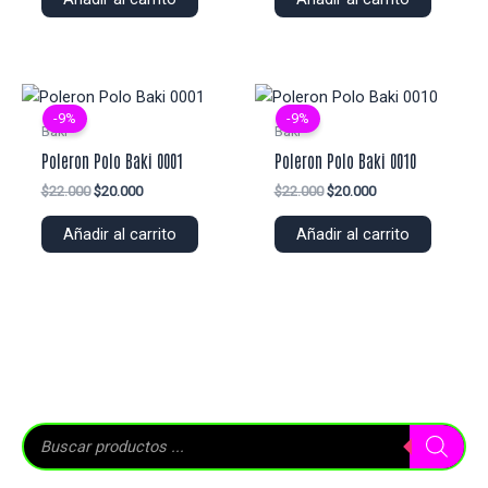
era:
es:
era:
es:
$25.000.
$22.000.
$25.000.
$22.000.
-9%
-9%
Baki
Baki
Poleron Polo Baki 0001
Poleron Polo Baki 0010
El
El
El
El
$
22.000
$
20.000
$
22.000
$
20.000
precio
precio
precio
precio
original
actual
original
actual
Añadir al carrito
Añadir al carrito
era:
es:
era:
es:
$22.000.
$20.000.
$22.000.
$20.000.
B
ú
s
q