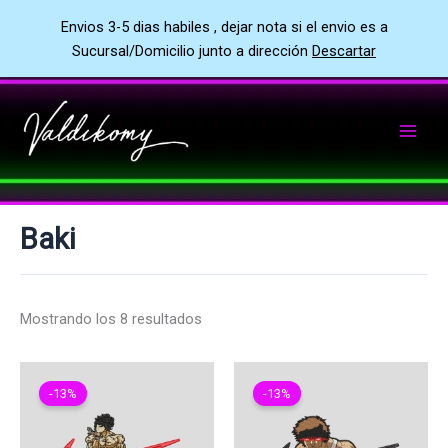
Envios 3-5 dias habiles , dejar nota si el envio es a
Sucursal/Domicilio junto a dirección
Descartar
Ir
al
contenido
Baki
Mostrando los 8 resultados
-13%
-13%