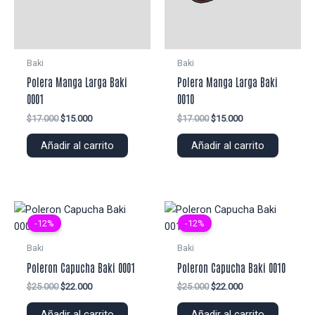
Baki
Baki
Polera Manga Larga Baki
Polera Manga Larga Baki
0001
0010
El
El
El
El
$
17.000
$
15.000
$
17.000
$
15.000
precio
precio
precio
precio
original
actual
original
actual
Añadir al carrito
Añadir al carrito
era:
es:
era:
es:
$17.000.
$15.000.
$17.000.
$15.000.
-12%
-12%
Baki
Baki
Poleron Capucha Baki 0001
Poleron Capucha Baki 0010
El
El
El
El
$
25.000
$
22.000
$
25.000
$
22.000
precio
precio
precio
precio
original
actual
original
actual
Añadir al carrito
Añadir al carrito